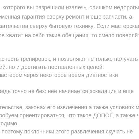
, которого вы разрешили извлечь, слишком недорогы
еменная гарантия сверху ремонт и еще запчасти, а
зательства сверху бытовую технику. Если мастерска
в хватит на себя такие обещания, то смело поверяй
сность тренировок, и позволяют не только получать
ий, но и достигать поставленных целей.
мастером через некоторое время диагностики
едь точно не без; нее начинается эскалация и еще
ьстве, законах его извлечения а также условиях 
пробуем ориентироваться, что такое ДОПОГ, а также 
ходимо.
 поэтому поклонники этого развлечения скучать не