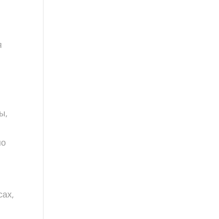
я
ы,
но
сах,