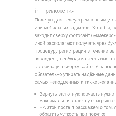
in Приложения
Подступ для целеустремленным уте
или мобильных гаджетов. Хотя бы, я
заходит сверху фотосайт букмекерск
иной располагают получать чрез бу
процедуру регистрации в течение в
завладеет, необходимо честь имею к
авторизацию сверху сайте. У напол
обязательно упирать надёжные данны
самых неподменных а также желанны
Вернуть валютную юрчасть нужно 
максимальная ставка у отыгрыше с
НА этой посте я расскажем о том,
обратить чуткость при покупке.